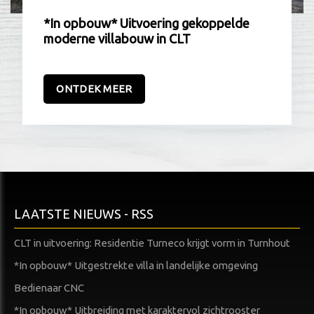
*In opbouw* Uitvoering gekoppelde
moderne villabouw in CLT
ONTDEK MEER
LAATSTE NIEUWS - RSS
CLT in uitvoering: Residentie Turneco krijgt vorm in Turnhout
*In opbouw* Uitgestrekte villa in landelijke omgeving
Bedienaar CNC
*In opbouw* Uitbreiding met karaktervol zichtrooster