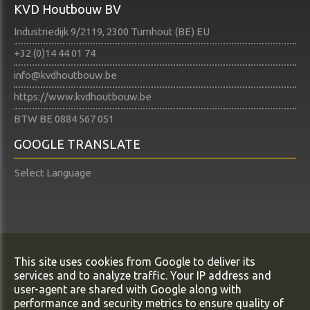
KVD Houtbouw BV
Industriedijk 9/2119, 2300 Turnhout (BE) EU
+32 (0)14 44 01 74​​​​​​​
info@kvdhoutbouw.be
https://www.kvdhoutbouw.be
BTW BE 0884 567 051
GOOGLE TRANSLATE
Select Language
Copyright All Rights Reserved © KVD Houtbouw BV
This site uses cookies from Google to deliver its
Privacy & Cookies
services and to analyze traffic. Your IP address and
UP-TO-DATE WebDesign
user-agent are shared with Google along with
performance and security metrics to ensure quality of