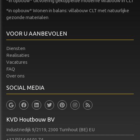
*In opbouw* Uitvoering gekoppelde moderne villabouw in CLT
*in opbouw* Wonen in balans: villabouw CLT met natuurlijke
gezonde materialen
VOOR U AANBEVOLEN
Diensten
Realisaties
Vacatures
FAQ
Over ons
SOCIAL MEDIA
KVD Houtbouw BV
Industriedijk 9/2119, 2300 Turnhout (BE) EU
+32 (0)14 44 01 74​​​​​​​