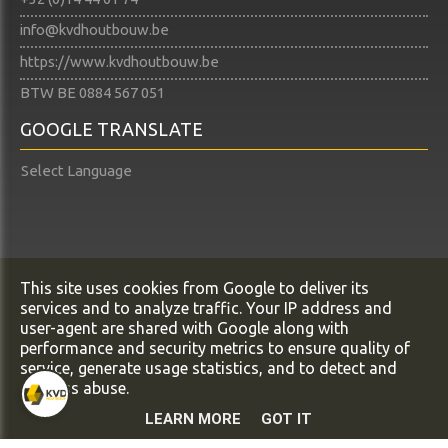
info@kvdhoutbouw.be
https://www.kvdhoutbouw.be
BTW BE 0884 567 051
GOOGLE TRANSLATE
Select Language
Copyright All Rights Reserved © KVD Houtbouw BV
This site uses cookies from Google to deliver its
services and to analyze traffic. Your IP address and
Privacy & Cookies
user-agent are shared with Google along with
UP-TO-DATE WebDesign
performance and security metrics to ensure quality of
service, generate usage statistics, and to detect and
address abuse.
LEARN MORE
GOT IT