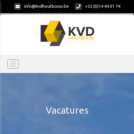
info@kvdhoutbouw.be
+32 (0)14 44 01 74
Vacatures