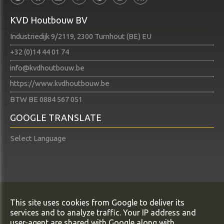
KVD Houtbouw BV
Industriedijk 9/2119, 2300 Turnhout (BE) EU
+32 (0)14 44 01 74​​​​​​​
info@kvdhoutbouw.be
https://www.kvdhoutbouw.be
BTW BE 0884 567 051
GOOGLE TRANSLATE
Select Language
Copyright All Rights Reserved © KVD Houtbouw BV
This site uses cookies from Google to deliver its
Privacy & Cookies
services and to analyze traffic. Your IP address and
UP-TO-DATE WebDesign
user-agent are shared with Google along with