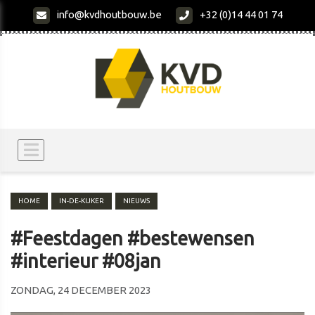
info@kvdhoutbouw.be
+32 (0)14 44 01 74
HOME
IN-DE-KIJKER
NIEUWS
#Feestdagen #bestewensen
#interieur #08jan
ZONDAG, 24 DECEMBER 2023