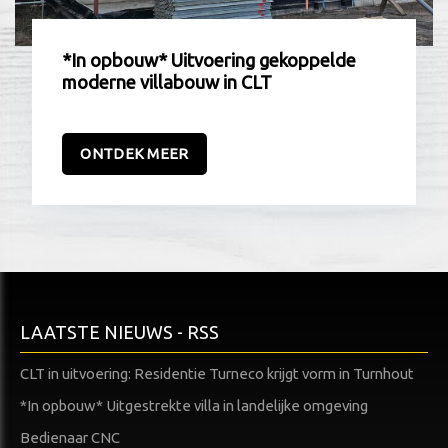
*In opbouw* Uitvoering gekoppelde
moderne villabouw in CLT
ONTDEK MEER
LAATSTE NIEUWS - RSS
CLT in uitvoering: Residentie Turneco krijgt vorm in Turnhout
*In opbouw* Uitgestrekte villa in landelijke omgeving
Bedienaar CNC